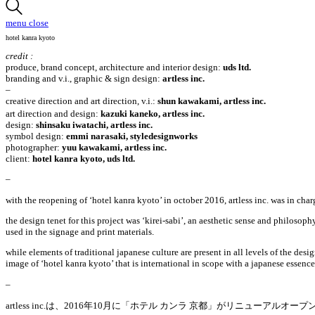
menu
close
hotel kanra kyoto
credit :
produce, brand concept, architecture and interior design:
uds ltd.
branding and v.i., graphic & sign design:
artless inc.
–
creative direction and art direction, v.i.:
shun kawakami, artless inc.
art direction and design:
kazuki kaneko, artless inc.
design:
shinsaku iwatachi, artless inc.
symbol design:
emmi narasaki, styledesignworks
photographer:
yuu kawakami
, artless inc.
client:
hotel kanra kyoto, uds ltd.
–
with the reopening of ‘hotel kanra kyoto’ in october 2016, artless inc. was in charg
the design tenet for this project was ‘kirei-sabi’, an aesthetic sense and philoso
used in the signage and print materials.
while elements of traditional japanese culture are present in all levels of the des
image of ‘hotel kanra kyoto’ that is international in scope with a japanese essence
–
artless inc.は、2016年10月に「ホテル カンラ 京都」がリニューア