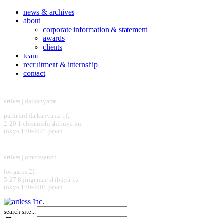
news & archives
about
corporate information & statement
awards
clients
team
recruitment & internship
contact
headquarter
artless | daikanyama
parknard daikanyama 1f,
2-20-1 ebisunishi shibuya-ku
tokyo 150-0021 japan
design office
artless | omotesando
los gatos 2f,
5-27-8 jingumae shibuya-ku
tokyo 150-0001 japan
search site...