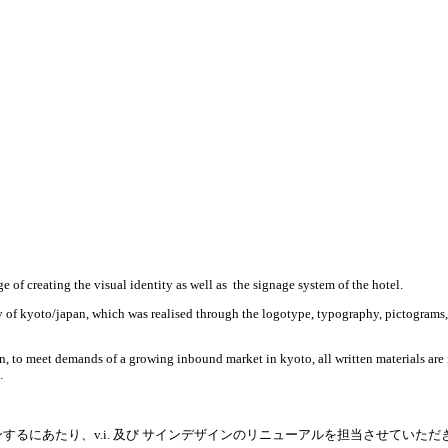
e of creating the visual identity as well as
the signage system of the hotel.
phy of kyoto/japan, which was realised through the logotype, typography, pictograms
ign, to meet demands of a growing inbound market in kyoto, all written materials are
.
ルオープンするにあたり、v.i. 及び サインデザインのリニューアルを担当させていた