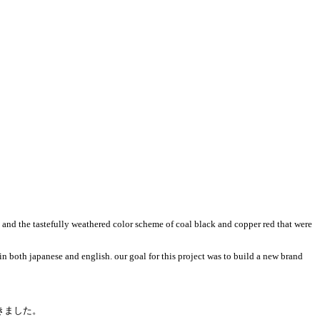
, and the tastefully weathered color scheme of coal black and copper red that were
 in both japanese and english. our goal for this project was to build a new brand
だきました。