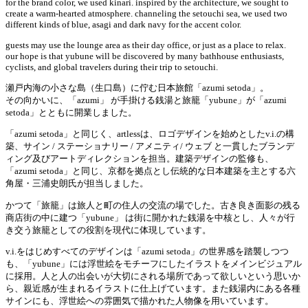
for the brand color, we used kinari. inspired by the architecture, we sought to
create a warm-hearted atmosphere. channeling the setouchi sea, we used two
different kinds of blue, asagi and dark navy for the accent color.
guests may use the lounge area as their day office, or just as a place to relax.
our hope is that yubune will be discovered by many bathhouse enthusiasts,
cyclists, and global travelers during their trip to setouchi.
瀬戸内海の小さな島（生口島）に佇む日本旅館「azumi setoda」。
その向かいに、「azumi」 が手掛ける銭湯と旅籠「yubune」が「azumi
setoda」とともに開業しました。
「azumi setoda」と同じく、artlessは、ロゴデザインを始めとしたv.i.の構
築、サイン / ステーショナリー / アメニティ/ ウェブ と一貫したブランデ
ィング及びアートディレクションを担当。建築デザインの監修も、
「azumi setoda」と同じ、京都を拠点とし伝統的な日本建築を主とする六
角屋・三浦史朗氏が担当しました。
かつて「旅籠」は旅人と町の住人の交流の場でした。古き良き面影の残る
商店街の中に建つ「yubune」 は街に開かれた銭湯を中核とし、人々が行
き交う旅籠としての役割を現代に体現しています。
v.i.をはじめすべてのデザインは「azumi setoda」の世界感を踏襲しつつ
も、「yubune」には浮世絵をモチーフにしたイラストをメインビジュアル
に採用。人と人の出会いが大切にされる場所であって欲しいという思いか
ら、親近感が生まれるイラストに仕上げています。また銭湯内にある各種
サインにも、浮世絵への雰囲気で描かれた人物像を用いています。