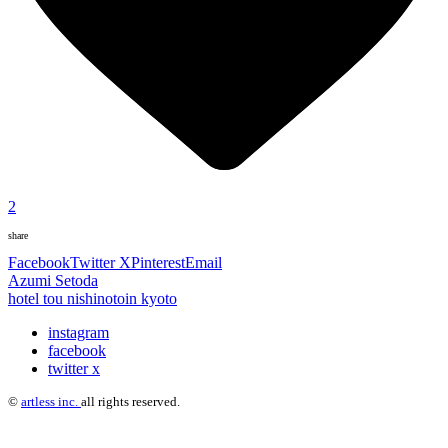
2
share
Facebook
Twitter X
Pinterest
Email
Azumi Setoda
hotel tou nishinotoin kyoto
instagram
facebook
twitter x
©
artless inc.
all rights reserved.