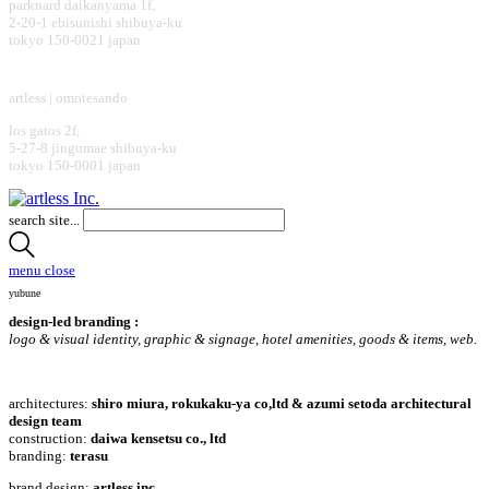
parknard daikanyama 1f,
2-20-1 ebisunishi shibuya-ku
tokyo 150-0021 japan
design office
artless | omotesando
los gatos 2f,
5-27-8 jingumae shibuya-ku
tokyo 150-0001 japan
search site...
menu
close
yubune
design-led branding :
logo & visual identity, graphic & signage, hotel amenities, goods & items, web.
architectures:
shiro miura, rokukaku-ya co,ltd & azumi setoda architectural
design team
construction:
daiwa kensetsu co., ltd
branding:
terasu
brand design:
artless inc.