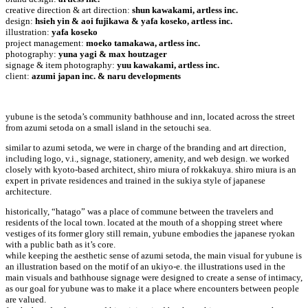
creative direction & art direction:
shun kawakami, artless inc.
design:
hsieh yin & aoi fujikawa & yafa koseko, artless inc.
illustration:
yafa koseko
project management:
moeko tamakawa, artless inc.
photography:
yuna yagi & max houtzager
signage & item photography:
yuu kawakami, artless inc.
client:
azumi japan inc. & naru developments
yubune is the setoda’s community bathhouse and inn, located across the street
from azumi setoda on a small island in the setouchi sea.
similar to azumi setoda, we were in charge of the branding and art direction,
including logo, v.i., signage, stationery, amenity, and web design. we worked
closely with kyoto-based architect, shiro miura of rokkakuya. shiro miura is an
expert in private residences and trained in the sukiya style of japanese
architecture.
historically, “hatago” was a place of commune between the travelers and
residents of the local town. located at the mouth of a shopping street where
vestiges of its former glory still remain, yubune embodies the japanese ryokan
with a public bath as it’s core.
while keeping the aesthetic sense of azumi setoda, the main visual for yubune is
an illustration based on the motif of an ukiyo-e. the illustrations used in the
main visuals and bathhouse signage were designed to create a sense of intimacy,
as our goal for yubune was to make it a place where encounters between people
are valued.