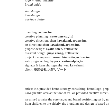
logo + visual identity
brand guide
sign design
item design
package design
–
branding:
artless inc.
creative planning
:
satoyume co., ltd
creative direction:
shun kawakami, artless inc.
art direction:
shun kawakami, artless inc.
graphic design:
ayako shien, artless inc.
assistant design:
junyi zhang, artless inc.
project management:
asami kinoshita, artless inc.
web programming:
hyper creation alpha,inc
signage & item photography:
yuu kawakami
client:
株式会社 大伴リゾート
artless inc. provided brand strategy consulting, brand logo, gra
kawaguchiko area at the foot of mt. we provided creative direct
we aimed to raise the core target and brand positioning set by m
from children to the elderly, the branding and design is based on