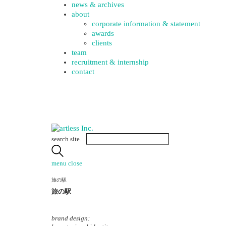
news & archives
about
corporate information & statement
awards
clients
team
recruitment & internship
contact
search site...
menu
close
旅の駅
旅の駅
brand design: