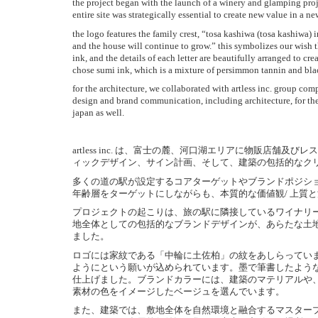
the project began with the launch of a winery and glamping proj
entire site was strategically essential to create new value in a n
the logo features the family crest, “tosa kashiwa (tosa kashiwa) 
and the house will continue to grow.” this symbolizes our wish th
ink, and the details of each letter are beautifully arranged to cr
chose sumi ink, which is a mixture of persimmon tannin and black 
for the architecture, we collaborated with artless inc. group com
design and brand communication, including architecture, for the t
japan as well.
artless inc. は、富士の麓、河口湖エリアに物販店舗
ィックデザイン、サイン計画、そして、建築の包括的なク
多くの道の駅が設定するコアターゲットやブランドポジシ
年齢層をターゲットにしながらも、本質的な価値観/ 上質
プロジェクトの起こりは、旅の駅に隣接しているワイナリーと
地全体としての包括的なブランドデザインが、あらたな土
ました。
ロゴには家紋である「中輪に土佐柏」の紋をあしらってい
ようにという願いが込められています。墨で筆書したよう
仕上げました。ブランドカラーには、建築のマテリアルや
素材の色をイメージしたベージュを選んでいます。
また、建築では、敷地全体を自然環境と融合するマスタープランを