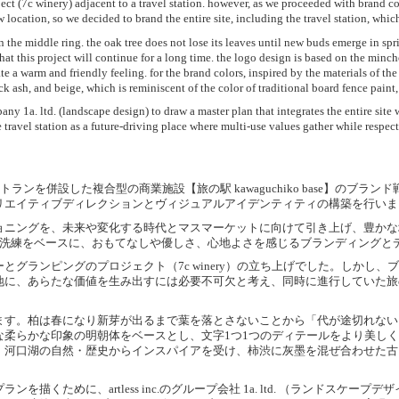
ect (7c winery) adjacent to a travel station. however, as we proceeded with brand c
ew location, so we decided to brand the entire site, including the travel station, wh
in the middle ring. the oak tree does not lose its leaves until new buds emerge in spr
at this project will continue for a long time. the logo design is based on the mincho 
eate a warm and friendly feeling. for the brand colors, inspired by the materials of 
ash, and beige, which is reminiscent of the color of traditional board fence paint, 
pany 1a. ltd. (landscape design) to draw a master plan that integrates the entire site
ravel station as a future-driving place where multi-use values gather while respecti
及びレストランを併設した複合型の商業施設【旅の駅 kawaguchiko base】
リエイティブディレクションとヴィジュアルアイデンティティの構築を行いま
ョニングを、未来や変化する時代とマスマーケットに向けて引き上げ、豊かな
と洗練をベースに、おもてなしや優しさ、心地よさを感じるブランディングと
グランピングのプロジェクト（7c winery）の立ち上げでした。しかし
地に、あらたな価値を生み出すには必要不可欠と考え、同時に進行していた旅
ます。柏は春になり新芽が出るまで葉を落とさないことから「代が途切れない
な柔らかな印象の明朝体をベースとし、文字1つ1つのディテールをより美し
、河口湖の自然・歴史からインスパイアを受け、柿渋に灰墨を混ぜ合わせた古
描くために、artless inc.のグループ会社 1a. ltd. （ランドスケ