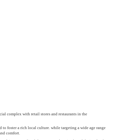
ial complex with retail stores and restaurants in the
to foster a rich local culture. while targeting a wide age range
 and comfort.