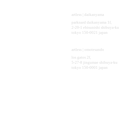
headquarter
artless | daikanyama
parknard daikanyama 1f,
2-20-1 ebisunishi shibuya-ku
tokyo 150-0021 japan
design office
artless | omotesando
los gatos 2f,
5-27-8 jingumae shibuya-ku
tokyo 150-0001 japan