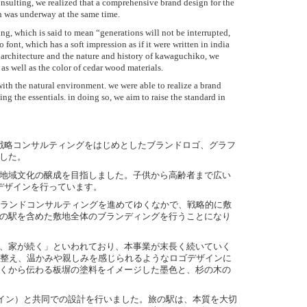
onsulting, we realized that a comprehensive brand design for the
ich was underway at the same time.
ing, which is said to mean “generations will not be interrupted,
font, which has a soft impression as if it were written in india
the architecture and the nature and history of kawaguchiko, we
as well as the color of cedar wood materials.
 with the natural environment. we were able to realize a brand
ng the essentials. in doing so, we aim to raise the standard in
のブランド戦略コンサルティングをはじめとしたブランドロゴ、グラフ
した。
地域文化の醸成を目指しました。子供から高齢者まで広い
デザインを行っています。
、ブランドコンサルティングを進めてゆくなかで、戦略的に敷
の駅を含めた敷地全体のブランディングを行うことになり
、家が続く」といわれており、本事業が末長く続いていく
く整え、温かみや親しみを感じられるようなロゴデザインに
くから伝わる板塀の塗料をイメージした墨色と、杉の木の
ープデザイン）と共同での設計を行いました。旅の駅は、本質を大切