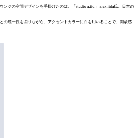
間デザインを手掛けたのは、「studio a.iid」 alex iida氏。日本の
デザインとの統一性を図りながら、アクセントカラーに白を用いることで、開放感