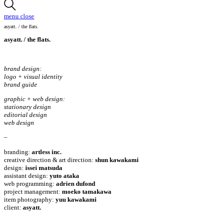
menu
close
asyatt. / the flats.
asyatt. / the flats.
brand design:
logo + visual identity
brand guide
graphic + web design:
stationary design
editorial design
web design
–
branding:
artless inc.
creative direction & art direction
:
shun kawakami
design:
issei matsuda
assistant design:
yuto ataka
web programming:
adrien dufond
project management:
moeko tamakawa
item photography:
yuu kawakami
client:
asyatt.