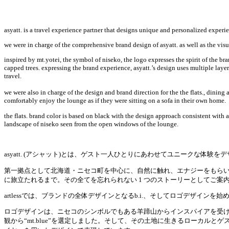
asyatt. is a travel experience partner that designs unique and personalized exper
we were in charge of the comprehensive brand design of asyatt. as well as the visu
inspired by mt.yotei, the symbol of niseko, the logo expresses the spirit of the 
capped trees. expressing the brand experience, asyatt.’s design uses multiple laye
travel.
we were also in charge of the design and brand direction for the the flats., dining
comfortably enjoy the lounge as if they were sitting on a sofa in their own home.
the flats. brand color is based on black with the design approach consistent with 
landscape of niseko seen from the open windows of the lounge.
asyatt. (アシャット)とは、ゲスト一人ひとりにあわせてユニークな体
第一拠点として北海道・ニセコ町を中心に、自然に触れ、エナジーをもら
に旅立たれるまで。その全てを忘れられない 1 つのストーリーとしてご案
artlessでは、ブランドの全体デザインとなるb.i.、そしてロゴデザイ
ロゴデザインは、ニセコのシンボルでもある羊蹄山からインスパイアを受け、
観から“mt.blue”を選定しました。そして、その土地に生きるローカルとゲ