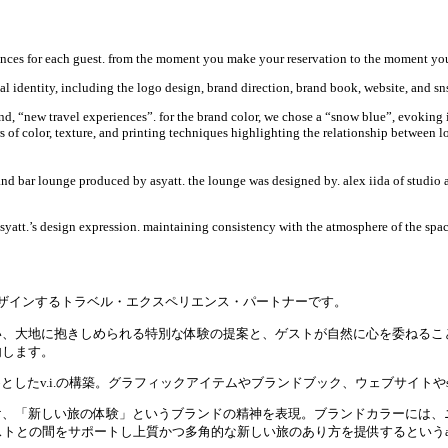
iences for each guest. from the moment you make your reservation to the moment you l
al identity, including the logo design, brand direction, brand book, website, and sn
brand, “new travel experiences”. for the brand color, we chose a “snow blue”, evokin
rs of color, texture, and printing techniques highlighting the relationship between 
 and bar lounge produced by asyatt. the lounge was designed by. alex iida of studio 
asyatt.’s design expression. maintaining consistency with the atmosphere of the spa
験をデザインするトラベル・エクスペリエンス・パートナーです。
い、大地に抱きしめられる特別な体験の提案と、ゲストが自然に心を委ねるこ
内します。
ンを始めとしたv.i.の構築。グラフィックアイテムやブランドブック、ウェブサイ
「新しい旅の体験」というブランドの精神を表現。ブランドカラーには、ニセコの
ストとの間をサポートし上質かつ多角的な新しい旅のあり方を提供するというasya