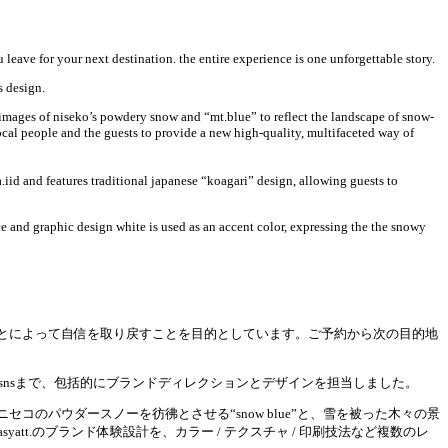
eave for your next destination. the entire experience is one unforgettable story.
s design.
g images of niseko’s powdery snow and “mt.blue” to reflect the landscape of snow-
local people and the guests to provide a new high-quality, multifaceted way of
a.iid and features traditional japanese “koagari” design, allowing guests to
ce and graphic design white is used as an accent color, expressing the the snowy
とによって自信を取り戻すことを目的としています。ご予約から次の目的地
トやsnsまで、包括的にブランドディレクションとデザインを担当しました。
パウダースノーを彷彿とさせる“snow blue”と、雪を被った木々の景
tt.のブランド体験設計を、カラー / テクスチャ / 印刷技法など複数のレ