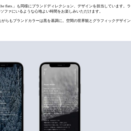
 flats.」も同様にブランドディレクション、デザインを担当しています。ラウンジの空
のソファにいるような心地よい時間をお楽しみいただけます。
一貫性を持たせながらもブランドカラーは黒を基調に。空間の世界観とグラフィック