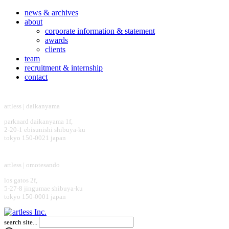
news & archives
about
corporate information & statement
awards
clients
team
recruitment & internship
contact
headquarter
artless | daikanyama
parknard daikanyama 1f,
2-20-1 ebisunishi shibuya-ku
tokyo 150-0021 japan
design office
artless | omotesando
los gatos 2f,
5-27-8 jingumae shibuya-ku
tokyo 150-0001 japan
search site...